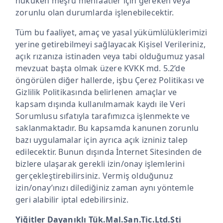
hukuken meşru menfaatler için gereken veya
zorunlu olan durumlarda işlenebilecektir.
Tüm bu faaliyet, amaç ve yasal yükümlülüklerimizi
yerine getirebilmeyi sağlayacak Kişisel Verileriniz,
açık rızanıza istinaden veya tabi olduğumuz yasal
mevzuat başta olmak üzere KVKK md. 5.2’de
öngörülen diğer hallerde, işbu Çerez Politikası ve
Gizlilik Politikasında belirlenen amaçlar ve
kapsam dışında kullanılmamak kaydı ile Veri
Sorumlusu sıfatıyla tarafımızca işlenmekte ve
saklanmaktadır. Bu kapsamda kanunen zorunlu
bazı uygulamalar için ayrıca açık izniniz talep
edilecektir. Bunun dışında İnternet Sitesinden de
bizlere ulaşarak gerekli izin/onay işlemlerini
gerçekleştirebilirsiniz. Vermiş olduğunuz
izin/onay’ınızı dilediğiniz zaman aynı yöntemle
geri alabilir iptal edebilirsiniz.
Yiğitler Dayanıklı Tük.Mal.San.Tic.Ltd.Şti