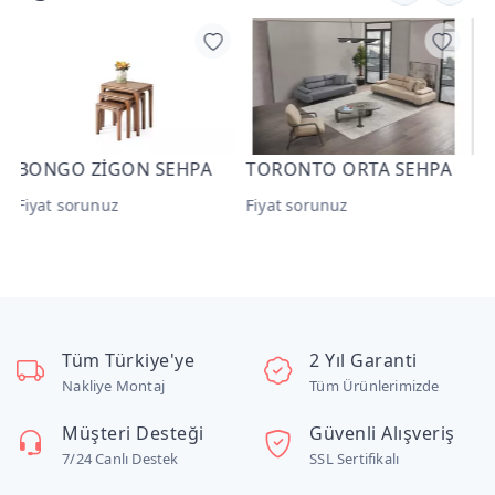
HPA
TORONTO ORTA SEHPA
Camaro ORTA SEHPA
Fiyat sorunuz
Fiyat sorunuz
Tüm Türkiye'ye
2 Yıl Garanti
Nakliye Montaj
Tüm Ürünlerimizde
Müşteri Desteği
Güvenli Alışveriş
7/24 Canlı Destek
SSL Sertifikalı