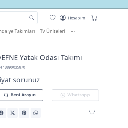
Hesabım
dalye Takımları
Tv Üniteleri
EFNE Yatak Odası Takımı
OT13890035870
iyat sorunuz
Beni Arayın
Whatsapp