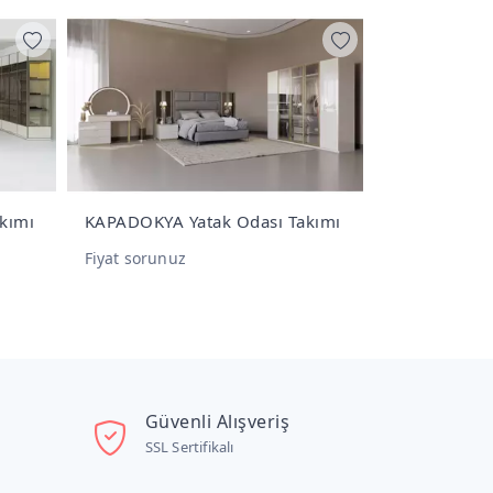
sı Takımı
OYLAT Yatak Odası Takımı
MİLAS
Yatak 
Fiyat sorunuz
Fiyat s
Güvenli Alışveriş
SSL Sertifikalı