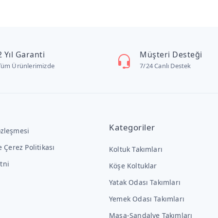
2 Yıl Garanti
Müşteri Desteği
Tüm Ürünlerimizde
7/24 Canlı Destek
Kategoriler
özleşmesi
ve Çerez Politikası
Koltuk Takımları
tni
Köşe Koltuklar
Yatak Odası Takımları
Yemek Odası Takımları
Masa-Sandalye Takımları