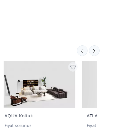
ATLANTİS Koltuk
İCON Koltuk
Fiyat sorunuz
Fiyat sorunu