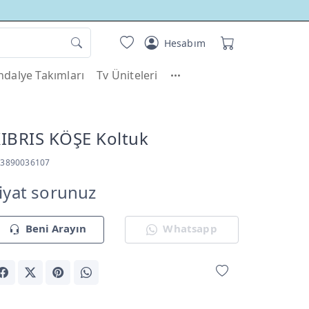
Hesabım
dalye Takımları
Tv Üniteleri
IBRIS KÖŞE Koltuk
13890036107
iyat sorunuz
Beni Arayın
Whatsapp