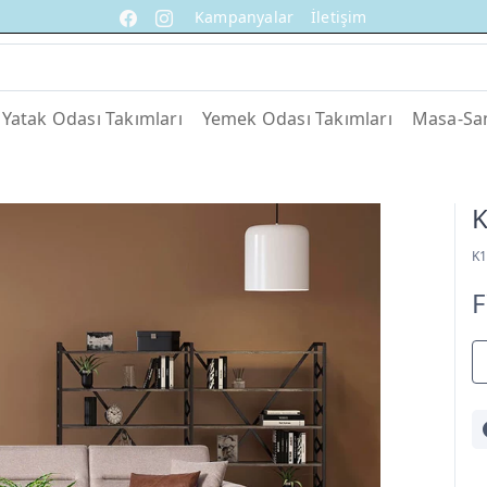
Kampanyalar
İletişim
Yatak Odası Takımları
Yemek Odası Takımları
Masa-San
K
K
F