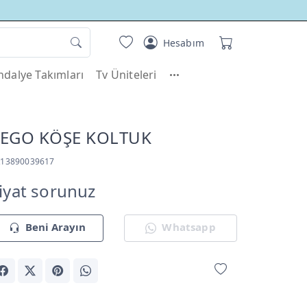
Hesabım
dalye Takımları
Tv Üniteleri
LEGO KÖŞE KOLTUK
K13890039617
iyat sorunuz
Beni Arayın
Whatsapp