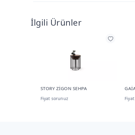
İlgili Ürünler
HPA
STORY ZİGON SEHPA
GAİ
Fiyat sorunuz
Fiya