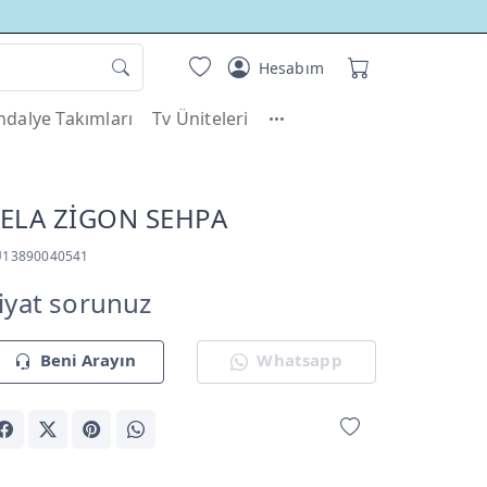
Hesabım
dalye Takımları
Tv Üniteleri
ELA ZİGON SEHPA
U13890040541
iyat sorunuz
Beni Arayın
Whatsapp