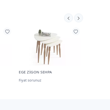
EGE ZİGON SEHPA
BONGO ZİG
Fiyat sorunuz
Fiyat sorunu