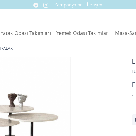
Kampanyalar
İletişim
Yatak Odası Takımları
Yemek Odası Takımları
Masa-San
HPALAR
L
T
F