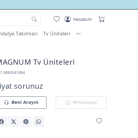
Hesabım
dalye Takımları
Tv Üniteleri
AGNUM Tv Üniteleri
U13890041894
iyat sorunuz
Beni Arayın
Whatsapp