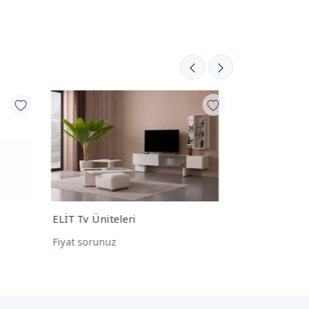
FORCE Tv Üniteleri
ASOS Tv Ünit
Fiyat sorunuz
Fiyat sorunu