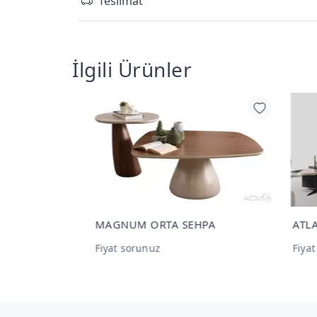
Teslimat
İlgili Ürünler
HPA
ATLANTİS Tv Üniteleri
İCON
Fiyat sorunuz
Fiya