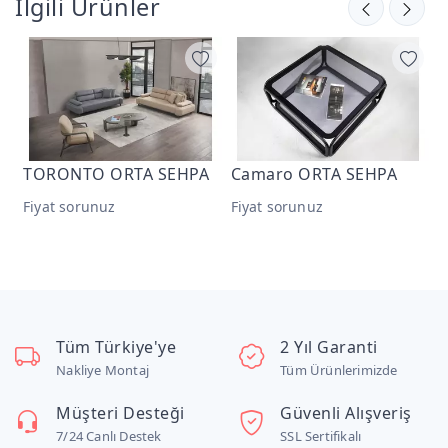
İlgili Ürünler
HPA
Camaro ORTA SEHPA
Modest ORTA SEHPA
Fiyat sorunuz
Fiyat sorunuz
Tüm Türkiye'ye
2 Yıl Garanti
Nakliye Montaj
Tüm Ürünlerimizde
Müşteri Desteği
Güvenli Alışveriş
7/24 Canlı Destek
SSL Sertifikalı