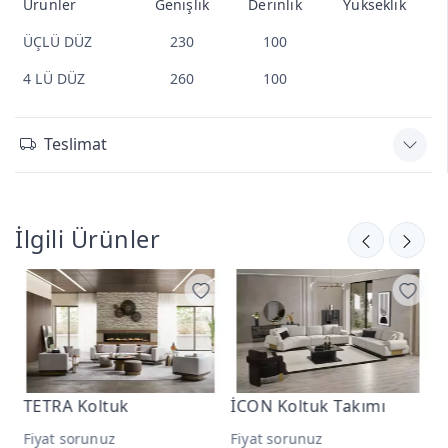
Ürünler
Genişlik
Derinlik
Yükseklik
ÜÇLÜ DÜZ
230
100
4 LÜ DÜZ
260
100
Teslimat
İlgili Ürünler
uk
İCON Koltuk Takımı
MİLAS Koltuk Ta
Fiyat sorunuz
Fiyat sorunuz