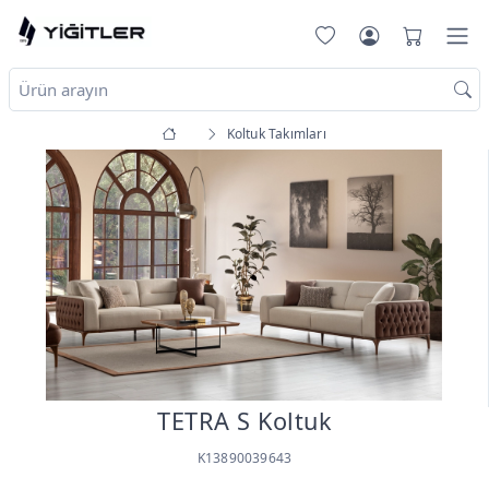
Koltuk Takımları
TETRA S Koltuk
K13890039643